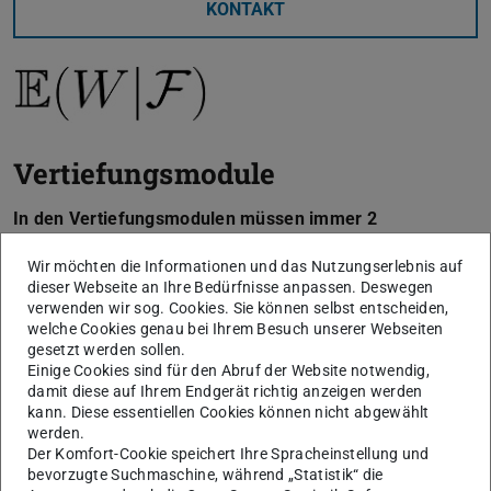
KONTAKT
Vertiefungsmodule
In den Vertiefungsmodulen müssen immer 2
Vorlesungen in einer gemeinsamen Prüfung geprüft
Wir möchten die Informationen und das Nutzungserlebnis auf
werden.
dieser Webseite an Ihre Bedürfnisse anpassen. Deswegen
verwenden wir sog. Cookies. Sie können selbst entscheiden,
welche Cookies genau bei Ihrem Besuch unserer Webseiten
Modul Ökonometrische Methoden
gesetzt werden sollen.
Bestandteil dieses Vertiefungsmoduls sind die folgenden
Einige Cookies sind für den Abruf der Website notwendig,
damit diese auf Ihrem Endgerät richtig anzeigen werden
Kurse:
kann. Diese essentiellen Cookies können nicht abgewählt
Methoden der empirischen Wirtschaftsforschung
werden.
Der Komfort-Cookie speichert Ihre Spracheinstellung und
(Sommersemester, deutsch)
bevorzugte Suchmaschine, während „Statistik“ die
Zeitreihenanalyse (Sommersemester, deutsch)