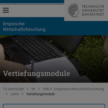
Menü öffnen
Empirische
Wirtschaftsforschung
Vertiefungsmodule
Sie befinden sich hier:
TU Darmstadt
WI
VWL4 - Empirische Wirtschaftsforschung
Lehre
Vertiefungsmodule